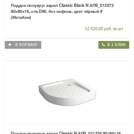
Поддон полукруг акрил Classic Black N АПS_013573
80х80х16, отв.D90, без сифона, цвет чёрный #
(МетаКам)
12 420,00 руб. за шт
В КОРЗИНУ
В 1 КЛИК
Поддон полукруг акрил Classic N АПS_011736 80х80х16,