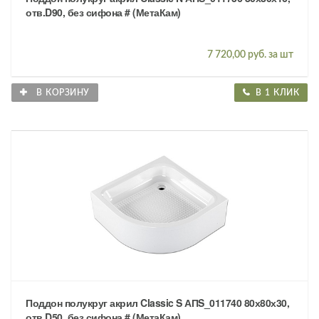
отв.D90, без сифона # (МетаКам)
7 720,00 руб. за шт
В КОРЗИНУ
В 1 КЛИК
Поддон полукруг акрил Classic S АПS_011740 80х80х30,
отв.D50, без сифона # (МетаКам)