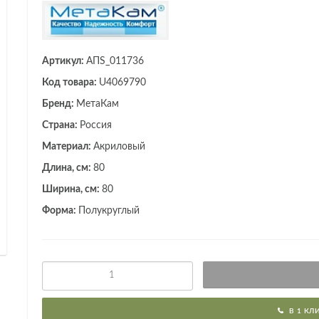
Артикул:
АПS_011736
Код товара:
U4069790
Бренд:
МетаКам
Страна:
Россия
Материал:
Акриловый
Длина, см:
80
Ширина, см:
80
Форма:
Полукруглый
В 1 КЛ