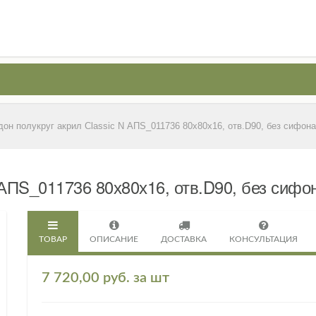
он полукруг акрил Classic N АПS_011736 80х80х16, отв.D90, без сифона
 АПS_011736 80х80х16, отв.D90, без сиф
ТОВАР
ОПИСАНИЕ
ДОСТАВКА
КОНСУЛЬТАЦИЯ
7 720,00 руб. за шт