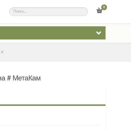
0
 #
она # МетаКам