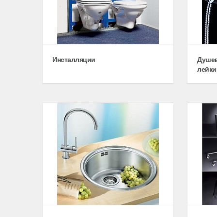
Инсталляции
Душев
лейки