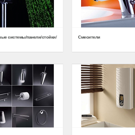
ые системы/панели/стойки/
Смесители